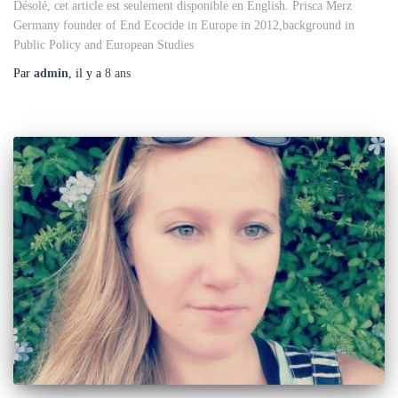
Désolé, cet article est seulement disponible en English. Prisca Merz
Germany founder of End Ecocide in Europe in 2012,background in
Public Policy and European Studies
Par
admin
, il y a
8 ans