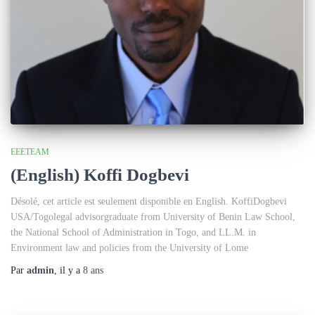
EEETEAM
(English) Koffi Dogbevi
Désolé, cet article est seulement disponible en English. KoffiDogbevi
USA/Togolegal advisorgraduate from University of Benin Law School,
the National School of Administration in Togo, and LL.M. in
Environment law and policies from the University of Lome
Par
admin
, il y a
8 ans