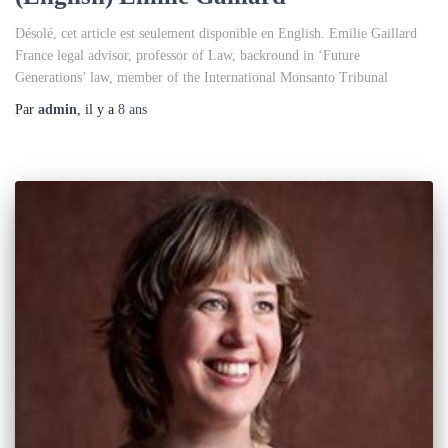
Désolé, cet article est seulement disponible en English. Emilie Gaillard
France legal advisor, professor of Law, backround in ‘Future
Generations’ law, member of the International Monsanto Tribunal
Par
admin
, il y a
8 ans