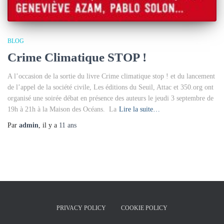
BLOG
Crime Climatique STOP !
A l’occasion de la sortie du livre Crime climatique stop ! et du lancement
de l’appel de la société civile, Les éditions du Seuil, Attac et 350.org ont
organisé une soirée débat en présence des auteurs le jeudi 3 septembre de
19h à 21h à la Maison des Océans. La
Lire la suite…
Par
admin
, il y a
11 ans
PRIVACY POLICY
COOKIE POLICY