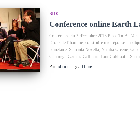
BLOG
Conference online Earth La
Conférence du 3 décembre 2015 Place To B Version 
Droits de l’homme, construire une réponse juridiq
planétaire. Samanta Novella, Natalia Greene, Gene
Gualinga, Cormac Cullinan, Tom Goldtooth, Shan
Par
admin
, il y a
11 ans