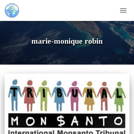
DÉPLI
LA
NAVI
marie-monique robin