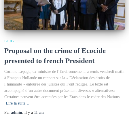
BLOG
Proposal on the crime of Ecocide
presented to french President
Corinne Lepage, ex-ministre de l’Environnement, a remis vendredi matin
à François Hollande un rapport sur la « Déclaration des droits de
l’humanité » entourée des juristes qui l’ont rédigée. Le texte est
accompagné d’un autre document présentant diverses « alternatives».
Certaines peuvent être acceptées par les Etats dans le cadre des Nations
Lire la suite…
Par
admin
, il y a
11 ans