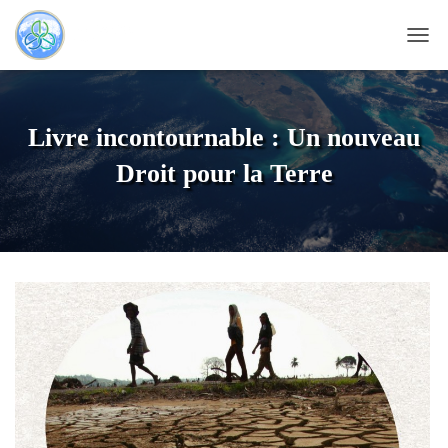
D
É
P
L
I
Livre incontournable : Un nouveau
E
R
Droit pour la Terre
L
A
N
A
V
I
G
A
T
I
O
N