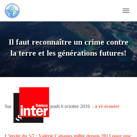
D
É
P
L
I
Il faut reconnaître un crime contre
E
R
la terre et les générations futures!
L
A
N
A
V
I
G
A
T
Sur
jeudi 6 octobre 2016 :
à ré-écouter
I
O
N
L’invité du 5/7 : Valérie Cabanes milite depuis 2013 pour une