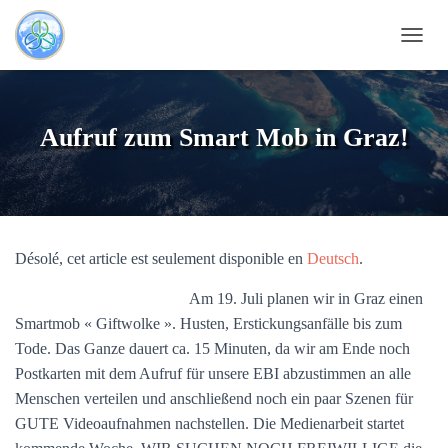
D
É
P
L
I
Aufruf zum Smart Mob in Graz!
E
R
L
A
N
A
Désolé, cet article est seulement disponible en
Deutsch
.
V
I
G
Am 19. Juli planen wir in Graz einen
A
Smartmob « Giftwolke ». Husten, Erstickungsanfälle bis zum
T
Tode. Das Ganze dauert ca. 15 Minuten, da wir am Ende noch
I
Postkarten mit dem Aufruf für unsere EBI abzustimmen an alle
O
N
Menschen verteilen und anschließend noch ein paar Szenen für
GUTE Videoaufnahmen nachstellen. Die Medienarbeit startet