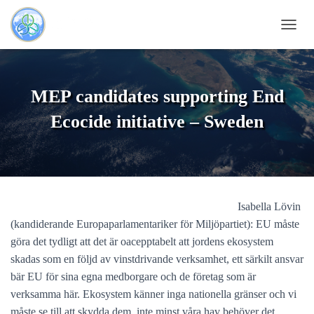
OUVRI
MEP candidates supporting End
Ecocide initiative – Sweden
Isabella Lövin
(kandiderande Europaparlamentariker för Miljöpartiet): EU måste
göra det tydligt att det är oacepptabelt att jordens ekosystem
skadas som en följd av vinstdrivande verksamhet, ett särkilt ansvar
bär EU för sina egna medborgare och de företag som är
verksamma här. Ekosystem känner inga nationella gränser och vi
måste se till att skydda dem, inte minst våra hav behöver det.