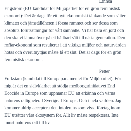
Linnea
Engström (EU-kandidat för Miljöpartiet för en grön feministisk
ekonomi): Det är dags för ett nytt ekonomiskt tänkande som sätter
klimatet och jämställdheten i första rummet och ser dessa som
absoluta förutsättningar för vårt samhälle. Vi har bara en jord och
den ska vi lämna över på ett hållbart sätt till nästa generation. Den
roffar-ekonomi som resulterar i att viktiga miljöer och naturvärden
hotas och överutnyttjas måste få ett slut. Det är dags för en grön
feministisk ekonomi.
Petter
Forkstam (kandidat till Europaparlamentet för Miljöpartiet): För
mig är det en självklarhet att stödja medborgarinitiativet End
Ecocide in Europe som uppmanar EU att erkänna och värna
naturens rättigheter. I Sverige. I Europa. Och i hela världen. Jag
kommer aldrig acceptera den intolerans som vissa företag inom
EU utsätter våra ekosystem för. Allt liv måste respekteras. Inte
minst naturens rätt till liv.