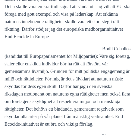
Detta skulle vara en kraftfull signal att sända ut. Jag vill att EU ska
föregå med gott exempel och visa på ledarskap. Att erkänna
naturens inneboende rättigheter skulle vara ett stort steg i rätt
riktning. Därför stödjer jag det europeiska medborgarinitiaitvet
End Ecocide in Europe.
Bodil Ceballos
(kandidat till Europaparlamentet för Miljöpartiet): Vare sig företag,
stater eller enskilda individer bör ha rätt att förstöra vår
gemensamma livsmiljö. Grunden för mitt politiska engagemang är
miljö och rättigheter. För mig är det självklart att naturen måste
skyddas för dess egen skull. Därför har jag i den svenska
riksdagen motionerat om naturens egna rättigheter men också flera
om företagens skyldighet att respektera miljön och mänskliga
rättigheter. Det behövs ett bindande, gemensamt regelverk som
skyddar alla arter på vår planet från mänsklig verksamhet. End
Ecocide-initiativet är ett bra och viktigt förslag.