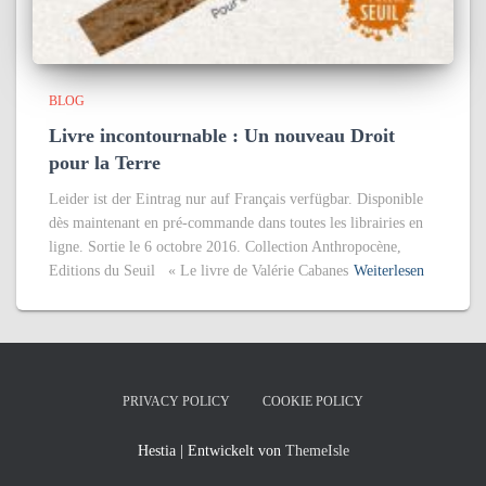
BLOG
Livre incontournable : Un nouveau Droit
pour la Terre
Leider ist der Eintrag nur auf Français verfügbar. Disponible
dès maintenant en pré-commande dans toutes les librairies en
ligne. Sortie le 6 octobre 2016. Collection Anthropocène,
Editions du Seuil « Le livre de Valérie Cabanes
Weiterlesen
PRIVACY POLICY
COOKIE POLICY
Hestia | Entwickelt von
ThemeIsle