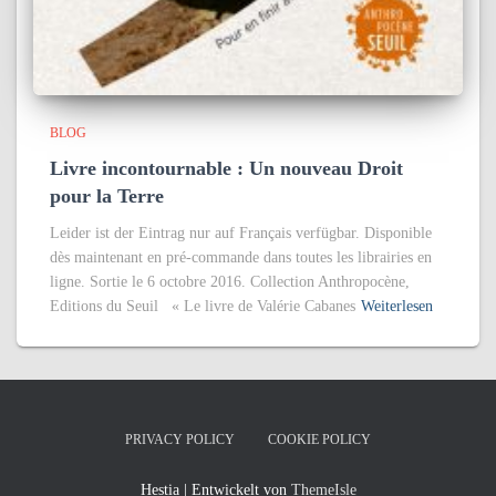
BLOG
Livre incontournable : Un nouveau Droit
pour la Terre
Leider ist der Eintrag nur auf Français verfügbar. Disponible
dès maintenant en pré-commande dans toutes les librairies en
ligne. Sortie le 6 octobre 2016. Collection Anthropocène,
Editions du Seuil « Le livre de Valérie Cabanes
Weiterlesen
PRIVACY POLICY
COOKIE POLICY
Hestia | Entwickelt von
ThemeIsle