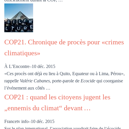
COP21. Chronique de procès pour «crimes
climatiques»
À L’Encontre
–
10 déc. 2015
«Ces procès ont déjà eu lieu à Quito, Equateur ou à Lima, Pérou»,
rappelle
Valérie Cabanes
, porte-parole de
Ecocide
qui coorganise
l’événement aux côtés …
COP21 : quand les citoyens jugent les
„ennemis du climat“ devant
…
Francetv info
–
10 déc. 2015
Sur le plan international, l’association voudrait faire de l‘
écocide