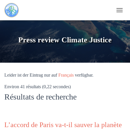
NAVI
Press review Climate Justice
Leider ist der Eintrag nur auf
Français
verfügbar.
Environ 41 résultats (0,22 secondes)
Résultats de recherche
L’accord de Paris va-t-il sauver la planète