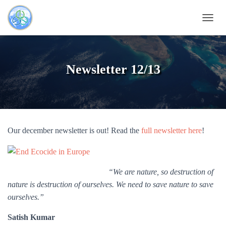
T
O
G
G
L
Newsletter 12/13
E
N
A
V
I
G
Our december newsletter is out! Read the
full newsletter here
!
A
T
I
O
N
“We are nature, so destruction of
nature is destruction of ourselves. We need to save nature to save
ourselves.”
Satish Kumar