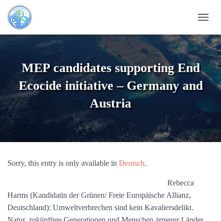
T
O
G
G
L
MEP candidates supporting End
E
N
Ecocide initiative – Germany and
A
V
Austria
I
G
A
T
I
O
Sorry, this entry is only available in
Deutsch
.
N
Rebecca
Harms (Kandidatin der Grünen/ Freie Europäische Allianz,
Deutschland): Umweltverbrechen sind kein Kavaliersdelikt.
Natur, zukünftige Generationen und Menschen ärmerer Länder