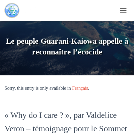
T
O
G
G
L
Le peuple Guarani-Kaiowa appelle à
E
N
reconnaître l’écocide
A
V
I
G
A
T
Sorry, this entry is only available in
Français
.
I
O
N
« Why do I care ? », par Valdelice
Veron – témoignage pour le Sommet