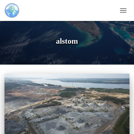
TOGG
NAVI
alstom