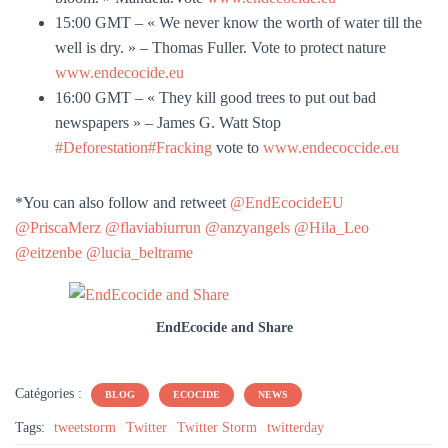
15:00 GMT – « We never know the worth of water till the
well is dry. » – Thomas Fuller. Vote to protect nature
www.endecocide.eu
16:00 GMT – « They kill good trees to put out bad
newspapers » – James G. Watt Stop
#Deforestation
#Fracking
vote to
www.endecoccide.eu
*You can also follow and retweet
@EndEcocideEU
@PriscaMerz
@flaviabiurrun
@anzyangels
@Hila_Leo
@eitzenbe
@lucia_beltrame
EndEcocide and Share
Catégories :
BLOG
ECOCIDE
NEWS
Tags:
tweetstorm
Twitter
Twitter Storm
twitterday