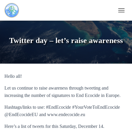
OUVRI
Twitter day – let’s raise awareness
Hello all!
Let us continue to raise awareness through tweeting and
increasing the number of signatures to End Ecocide in Europe.
Hashtags/links to use: #EndEcocide #YourVoteToEndEcocide
@EndEcocideEU and www.endecocide.eu
Here’s a list of tweets for this Saturday, December 14.