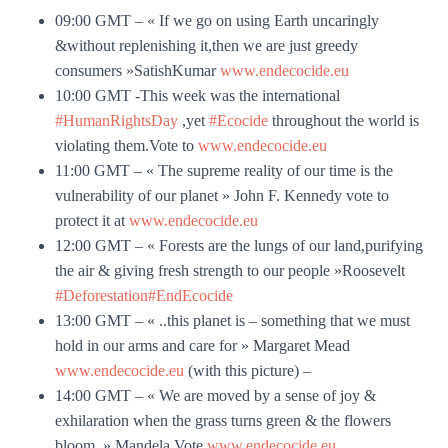
09:00 GMT – « If we go on using Earth uncaringly
&without replenishing it,then we are just greedy
consumers »SatishKumar
www.endecocide.eu
10:00 GMT -This week was the international
#HumanRightsDay
,yet
#Ecocide
throughout the world is
violating them.Vote to
www.endecocide.eu
11:00 GMT – « The supreme reality of our time is the
vulnerability of our planet » John F. Kennedy vote to
protect it at
www.endecocide.eu
12:00 GMT – « Forests are the lungs of our land,purifying
the air & giving fresh strength to our people »Roosevelt
#Deforestation
#EndEcocide
13:00 GMT – « ..this planet is – something that we must
hold in our arms and care for » Margaret Mead
www.endecocide.eu
(with this picture) –
14:00 GMT – « We are moved by a sense of joy &
exhilaration when the grass turns green & the flowers
bloom. » Mandela.Vote
www.endecocide.eu