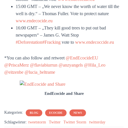
15:00 GMT – „We never know the worth of water till the
well is dry.“ – Thomas Fuller. Vote to protect nature
www.endecocide.eu
16:00 GMT – „They kill good trees to put out bad
newspapers“ – James G. Watt Stop
#Deforestation
#Fracking
vote to
www.endecoccide.eu
*You can also follow and retweet
@EndEcocideEU
@PriscaMerz
@flaviabiurrun
@anzyangels
@Hila_Leo
@eitzenbe
@lucia_beltrame
EndEcocide and Share
Kategorien:
BLOG
ECOCIDE
NEWS
Schlagwörter:
tweetstorm
Twitter
Twitter Storm
twitterday