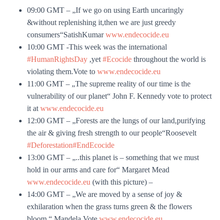
09:00 GMT – „If we go on using Earth uncaringly
&without replenishing it,then we are just greedy
consumers“SatishKumar
www.endecocide.eu
10:00 GMT -This week was the international
#HumanRightsDay
,yet
#Ecocide
throughout the world is
violating them.Vote to
www.endecocide.eu
11:00 GMT – „The supreme reality of our time is the
vulnerability of our planet“ John F. Kennedy vote to protect
it at
www.endecocide.eu
12:00 GMT – „Forests are the lungs of our land,purifying
the air & giving fresh strength to our people“Roosevelt
#Deforestation
#EndEcocide
13:00 GMT – „..this planet is – something that we must
hold in our arms and care for“ Margaret Mead
www.endecocide.eu
(with this picture) –
14:00 GMT – „We are moved by a sense of joy &
exhilaration when the grass turns green & the flowers
bloom.“ Mandela.Vote
www.endecocide.eu