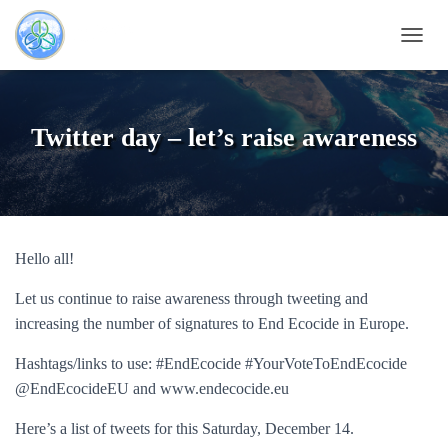
N
A
V
I
G
Twitter day – let’s raise awareness
A
T
I
O
N
U
Hello all!
M
S
C
Let us continue to raise awareness through tweeting and
H
increasing the number of signatures to End Ecocide in Europe.
A
L
Hashtags/links to use: #EndEcocide #YourVoteToEndEcocide
T
@EndEcocideEU and www.endecocide.eu
E
N
Here’s a list of tweets for this Saturday, December 14.