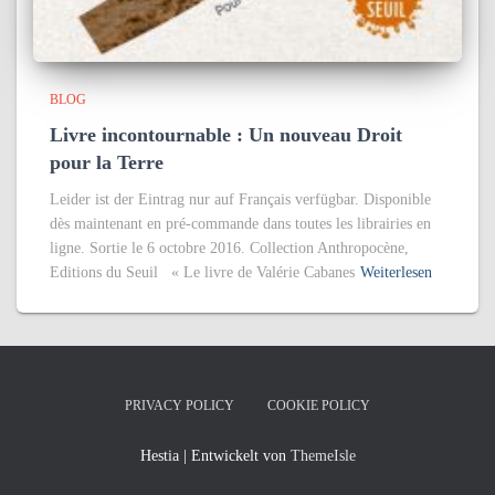
BLOG
Livre incontournable : Un nouveau Droit
pour la Terre
Leider ist der Eintrag nur auf Français verfügbar. Disponible
dès maintenant en pré-commande dans toutes les librairies en
ligne. Sortie le 6 octobre 2016. Collection Anthropocène,
Editions du Seuil « Le livre de Valérie Cabanes
Weiterlesen
PRIVACY POLICY
COOKIE POLICY
Hestia | Entwickelt von
ThemeIsle