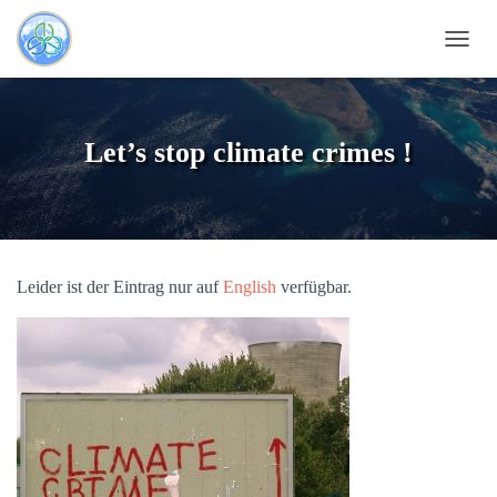
N
A
V
I
G
Let’s stop climate crimes !
A
T
I
O
N
U
Leider ist der Eintrag nur auf
English
verfügbar.
M
S
C
H
A
L
T
E
N