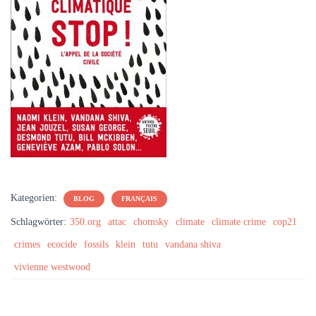
Kategorien:
BLOG
FRANÇAIS
Schlagwörter:
350.org
attac
chomsky
climate
climate crime
cop21
crimes
ecocide
fossils
klein
tutu
vandana shiva
vivienne westwood