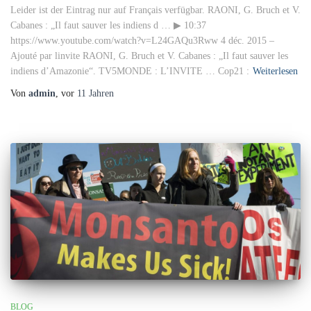
Leider ist der Eintrag nur auf Français verfügbar. RAONI, G. Bruch et V.
Cabanes : „Il faut sauver les indiens d … ▶ 10:37
https://www.youtube.com/watch?v=L24GAQu3Rww 4 déc. 2015 –
Ajouté par linvite RAONI, G. Bruch et V. Cabanes : „Il faut sauver les
indiens d’Amazonie“. TV5MONDE : L’INVITE … Cop21 :
Weiterlesen
Von
admin
, vor
11 Jahren
BLOG