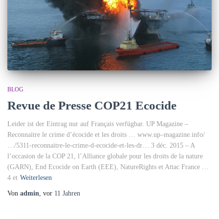
BLOG
Revue de Presse COP21 Ecocide
Leider ist der Eintrag nur auf Français verfügbar. UP Magazine –
Reconnaitre le crime d’écocide et les droits … www.up–magazine.info/
…/5311-reconnaitre-le-crime-d-ecocide-et-les-dr… 3 déc. 2015 – A
l’occasion de la COP 21, l’Alliance globale pour les droits de la nature
(GARN), End Ecocide on Earth (EEE), NatureRights et Attac France …
4 et
Weiterlesen
Von
admin
, vor
11 Jahren