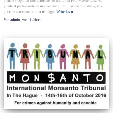
planète ? Opinion Internationale–16 déc. 2015 Pour Valérie Cabanès,
juriste et porte-parole du mouvement « End Ecocide on Earth », la «
prise de conscience » dont témoigne
Weiterlesen
Von
admin
, vor
11 Jahren