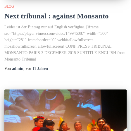
BLOG
Next tribunal : against Monsanto
Leider ist der Eintrag nur auf English verfügbar. [iframe
src=“https://player.vimeo.com/video/149946087″ width=“500″
height=“281″ frameborder=“0″ webkitallowfullscreen
mozallowfullscreen allowfullscreen] CONF PRESS TRIBUNAL
MONSANTO PARIS 3 DECEMBER 2015 SUBTITLE ENGLISH from
Monsanto Tribunal
Von
admin
, vor
11 Jahren