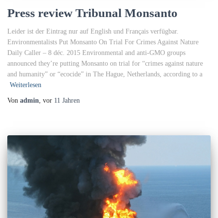
Press review Tribunal Monsanto
Leider ist der Eintrag nur auf English und Français verfügbar.
Environmentalists Put Monsanto On Trial For Crimes Against Nature
Daily Caller – ‎8 déc. 2015‎ Environmental and anti-GMO groups
announced they’re putting Monsanto on trial for “crimes against nature
and humanity” or “ecocide” in The Hague, Netherlands, according to a
Weiterlesen
Von
admin
, vor
11 Jahren