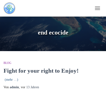
NAVI
UMSC
end ecocide
BLOG
Fight for your right to Enjoy!
(mehr …)
Von
admin
, vor
13 Jahren